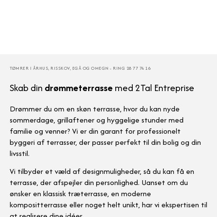
TØMRER I ÅRHUS, RISSKOV, EGÅ OG OMEGN - RING 28 77 74 16
Skab din
drømmeterrasse
med 2Tal Entreprise
Drømmer du om en skøn terrasse, hvor du kan nyde
sommerdage, grillaftener og hyggelige stunder med
familie og venner? Vi er din garant for professionelt
byggeri af terrasser, der passer perfekt til din bolig og din
livsstil.
Vi tilbyder et væld af designmuligheder, så du kan få en
terrasse, der afspejler din personlighed. Uanset om du
ønsker en klassisk træterrasse, en moderne
kompositterrasse eller noget helt unikt, har vi ekspertisen til
at realisere dine idéer.