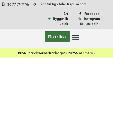
kontakt@2talentreprise.com
28 77 74 ** Vis
9,4
Facebook
Byggetilb
Instagram
ud.dk
LinkedIn
Få et tilbud
Døre og vinduer
HUSK: Håndværkerfradraget i 2025!
Læs mere »