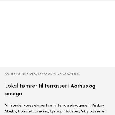
TØMRER I ÅRHUS, RISSKOV, EGÅ OG OMEGN - RING 28 77 74 16
Lokal tømrer til terrasser i
Aarhus og
omegn
Vi tilbyder vores ekspertise til terrassebyggerier i Risskov,
Skejby, Hornslet, Skæring, Lystrup, Hadsten, Viby og resten