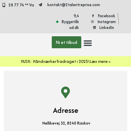
kontakt@2talentreprise.com
28 77 74 ** Vis
9,4
Facebook
Byggetilb
Instagram
ud.dk
LinkedIn
Få et tilbud
Døre og vinduer
HUSK: Håndværkerfradraget i 2025!
Læs mere »
Adresse
Nellikevej 32, 8240 Risskov