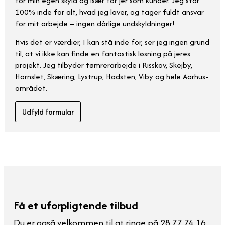
for min egen skyld og især for jer som kunder. Jeg står
100% inde for alt, hvad jeg laver, og tager fuldt ansvar
for mit arbejde – ingen dårlige undskyldninger!
Hvis det er værdier, I kan stå inde for, ser jeg ingen grund
til, at vi ikke kan finde en fantastisk løsning på jeres
projekt. Jeg tilbyder tømrerarbejde i Risskov, Skejby,
Hornslet, Skæring, Lystrup, Hadsten, Viby og hele Aarhus-
området.
Udfyld formular
Få et uforpligtende tilbud
Du er også velkommen til at ringe på 28 77 74 16