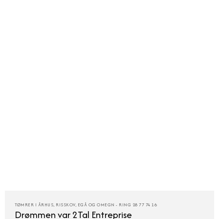
TØMRER I ÅRHUS, RISSKOV, EGÅ OG OMEGN - RING 28 77 74 16
Drømmen var 2Tal Entreprise