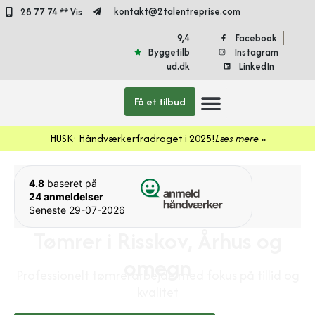
kontakt@2talentreprise.com
28 77 74 ** Vis
9,4
Facebook
Byggetilb
Instagram
ud.dk
LinkedIn
Få et tilbud
Døre og vinduer
HUSK: Håndværkerfradraget i 2025!
Læs mere »
4.8
baseret på
24 anmeldelser
Seneste 29-07-2026
Tømrer i Risskov, Århus og
omegn
Professionelt tømrerarbejde med fokus på tillid og
kvalitet