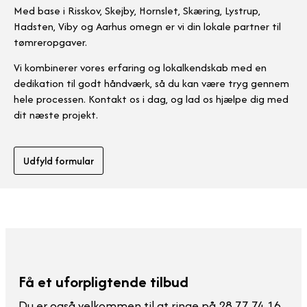
Med base i Risskov, Skejby, Hornslet, Skæring, Lystrup,
Hadsten, Viby og Aarhus omegn er vi din lokale partner til
tømreropgaver.
Vi kombinerer vores erfaring og lokalkendskab med en
dedikation til godt håndværk, så du kan være tryg gennem
hele processen. Kontakt os i dag, og lad os hjælpe dig med
dit næste projekt.
Udfyld formular
Få et uforpligtende tilbud
Du er også velkommen til at ringe på 28 77 74 16